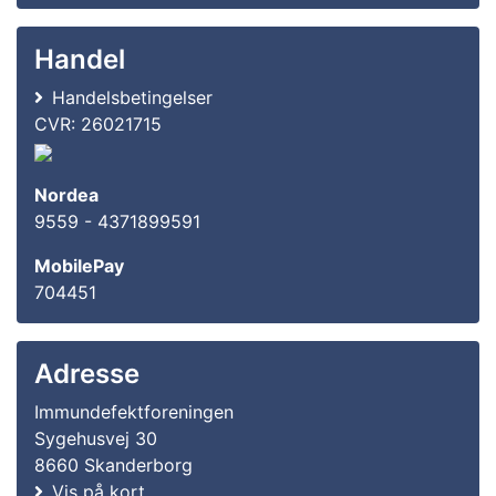
Handel
Handelsbetingelser
CVR: 26021715
Nordea
9559 - 4371899591
MobilePay
704451
Adresse
Immundefektforeningen
Sygehusvej 30
8660 Skanderborg
Vis på kort