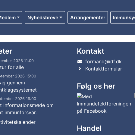
Medlem
Nyhedsbreve
Arrangementer
Immunsy
eter
Kontakt
tember 2026 11:00
formand@idf.dk
tur for alle
Kontaktformular
ptember 2026 15:00
 vej gennem
Følg os her
ntklagesystemet
ptember 2026 16:00
gt Informationsmøde om
t immunforsvar.
tivitetskalender
Handel